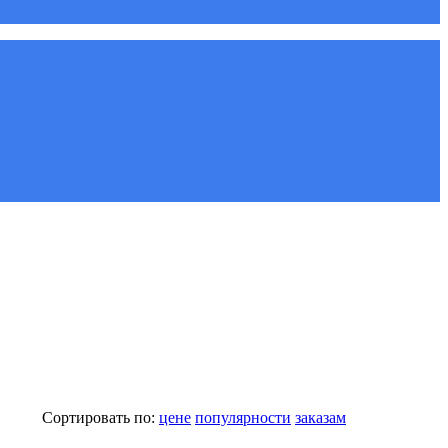
Сортировать по:
цене
популярности
заказам