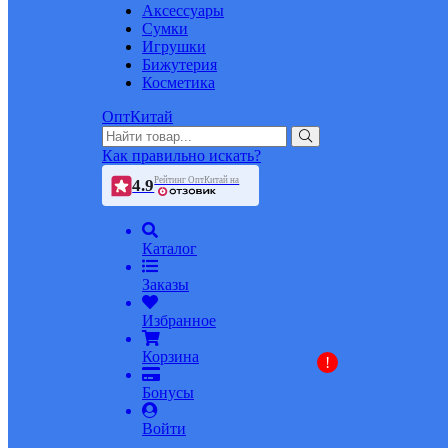
Аксессуары
Сумки
Игрушки
Бижутерия
Косметика
ОптКитай
Как правильно искать?
Рейтинг ОптКитай на
4.9
Каталог
Заказы
Избранное
Корзина
!
Бонусы
Войти