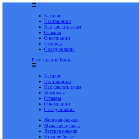
Каталог
Поставщики
Как сделать заказ
Отзывы
О компании
Помощь
Склад онлайн
Регистрация
Вход
Каталог
Поставщики
Как сделать заказ
Контакты
Отзывы
О компании
Склад онлайн
Женская одежда
Мужская одежда
Детская одежда
Нижнее белье