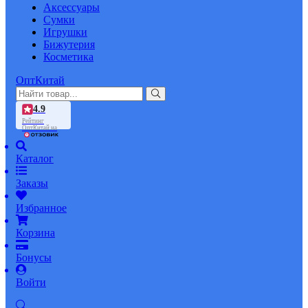
Аксессуары
Сумки
Игрушки
Бижутерия
Косметика
ОптКитай
4.9
Рейтинг
ОптКитай на
Каталог
Заказы
Избранное
Корзина
Бонусы
Войти