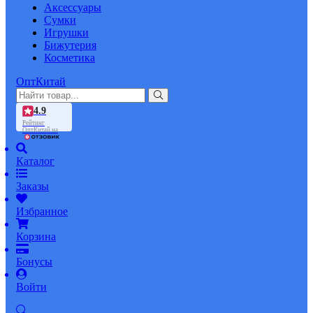
Аксессуары
Сумки
Игрушки
Бижутерия
Косметика
ОптКитай
4.9
Рейтинг
ОптКитай на
Каталог
Заказы
Избранное
Корзина
Бонусы
Войти