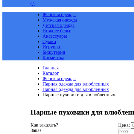
Женская одежда
Мужская одежда
Детская одежда
Нижнее белье
Аксессуары
Сумки
Игрушки
Бижутерия
Косметика
Главная
Каталог
Женская одежда
Парная одежда для влюбленных
Парная одежда для влюбленных
Парные пуховики для влюбленных
Парные пуховики для влюбле
Как заказать?
Цена:
Заказ