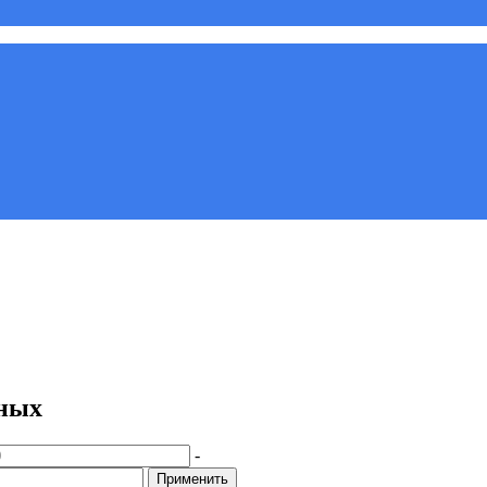
нных
-
Применить