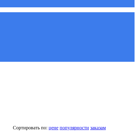
Сортировать по:
цене
популярности
заказам