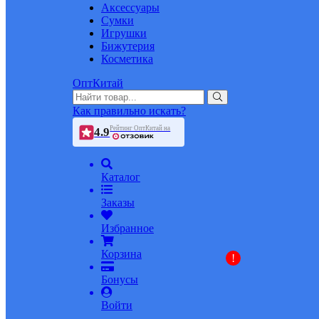
Аксессуары
Сумки
Игрушки
Бижутерия
Косметика
ОптКитай
Как правильно искать?
Рейтинг ОптКитай на
4.9
Каталог
Заказы
Избранное
Корзина
!
Бонусы
Войти