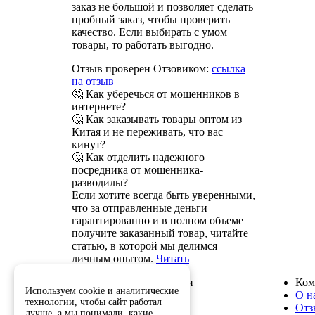
заказ не большой и позволяет сделать
пробный заказ, чтобы проверить
качество. Если выбирать с умом
товары, то работать выгодно.
Отзыв проверен Отзовиком:
ссылка
на отзыв
🤔 Как уберечься от мошенников в
интернете?
🤔 Как заказывать товары оптом из
Китая и не переживать, что вас
кинут?
🤔 Как отделить надежного
посредника от мошенника-
разводилы?
Если хотите всегда быть уверенными,
что за отправленные деньги
гарантированно и в полном объеме
получите заказанный товар, читайте
статью, в которой мы делимся
личным опытом.
Читать
Служба поддержки
Ком
Используем cookie и аналитические
8 800 222-82-50
О н
технологии, чтобы сайт работал
info@optkitai.com
Отз
лучше, а мы понимали, какие