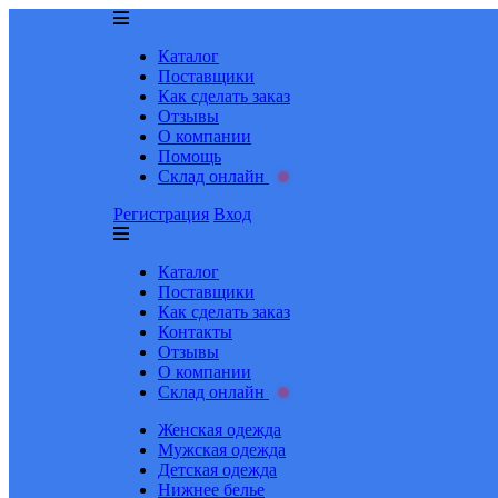
Каталог
Поставщики
Как сделать заказ
Отзывы
О компании
Помощь
Склад онлайн
Регистрация
Вход
Каталог
Поставщики
Как сделать заказ
Контакты
Отзывы
О компании
Склад онлайн
Женская одежда
Мужская одежда
Детская одежда
Нижнее белье