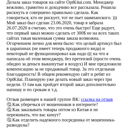
Делала заказ товаров на сайте OptKitai.com. Менеджер
вежливо, грамотно и доходчиво все рассказала. Решила
рискнуть и совершено правильно сделала. Как
говориться, кто не рискует, тот не пьет шампанского. )))
Мой заказ был сделан 23.06.2020, товар я забрала
26.07.2020 я считаю, что это очень быстро! Еще радует,
что первый заказ можно сделать от 300$ не на всех таких
сайтах такая маленькая сумма заказа возможна.
Огорчением лично для меня было: что целый артикул был
в царапинах (не имеет теперь продажного вида) и
некоторый не функционировал как надо ((( на что я
написала об этом менеджеру, без претензий (просто очень
обидно за деньги выкинутые в воздух) И мне предложили
компенсацию за не продажный товар. За это отдельная
благодарность! В общем рекомендую сайт и ребят из
OptKitai. Планирую уже делать новый заказ через три
недели. О там как пройдет второй заказ дополнительно
напишу и по срокам и т.д.
Отзыв размещен в нашей группе ВК:
ссылка на отзыв
🤔 Как уберечься от мошенников в интернете?
🤔 Как заказывать товары оптом из Китая и не
переживать, что вас кинут?
🤔 Как отделить надежного посредника от мошенника-
разводилы?