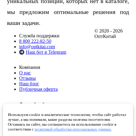
уникальных позиций, которых нет в каталоге,
мы предложим оптимальные решения под
ваши задачи.
© 2020 - 2026
Служба поддержки
ОптКитай
8 800 222-82-50
info@optkitai.com
Наш бот в Telegram
Компания
О нас
Отзывы
Наш блог
Публичная оферта
Личный кабинет
Мои заказы
Используем cookie и аналитические технологии, чтобы сайт работал
Избранное
лучше, а мы понимали, какие разделы полезны посетителям.
Корзина
Оставаясь на сайте, вы соглашаетесь на использование cookie в
Проверенные поставщики
соответствии с
политикой обработки персональных данных
.