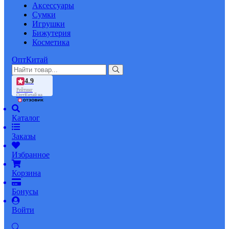
Аксессуары
Сумки
Игрушки
Бижутерия
Косметика
ОптКитай
4.9
Рейтинг
ОптКитай на
Каталог
Заказы
Избранное
Корзина
Бонусы
Войти