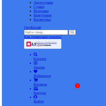
Аксессуары
Сумки
Игрушки
Бижутерия
Косметика
ОптКитай
Как правильно искать?
Рейтинг ОптКитай на
4.9
Каталог
Заказы
Избранное
Корзина
!
Бонусы
Войти