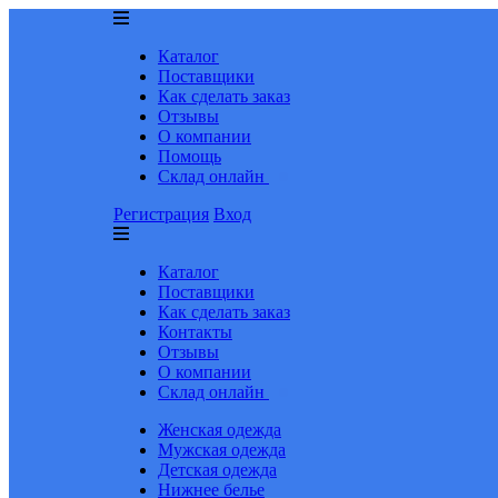
Каталог
Поставщики
Как сделать заказ
Отзывы
О компании
Помощь
Склад онлайн
Регистрация
Вход
Каталог
Поставщики
Как сделать заказ
Контакты
Отзывы
О компании
Склад онлайн
Женская одежда
Мужская одежда
Детская одежда
Нижнее белье