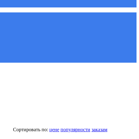
Сортировать по:
цене
популярности
заказам