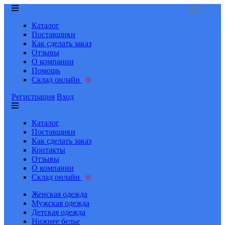
Каталог
Поставщики
Как сделать заказ
Отзывы
О компании
Помощь
Склад онлайн
Регистрация
Вход
Каталог
Поставщики
Как сделать заказ
Контакты
Отзывы
О компании
Склад онлайн
Женская одежда
Мужская одежда
Детская одежда
Нижнее белье