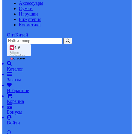
Аксессуары
Сумки
Игрушки
Бижутерия
Косметика
ОптКитай
4.9
Рейтинг
ОптКитай на
Каталог
Заказы
Избранное
Корзина
Бонусы
Войти