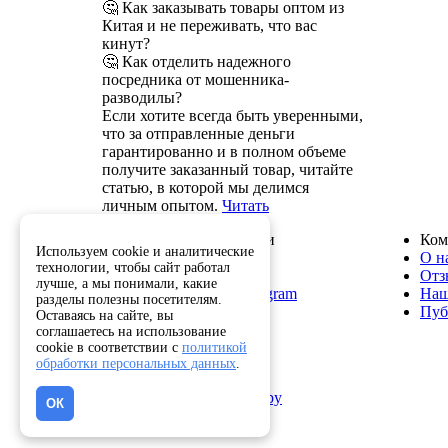
🤔 Как заказывать товары оптом из
Китая и не переживать, что вас
кинут?
🤔 Как отделить надежного
посредника от мошенника-
разводилы?
Если хотите всегда быть уверенными,
что за отправленные деньги
гарантированно и в полном объеме
получите заказанный товар, читайте
статью, в которой мы делимся
личным опытом.
Читать
Служба поддержки
Ком
Используем cookie и аналитические
8 800 222-82-50
О н
технологии, чтобы сайт работал
info@optkitai.com
Отз
лучше, а мы понимали, какие
Наш бот в Telegram
Наш
разделы полезны посетителям.
Пуб
Оставаясь на сайте, вы
соглашаетесь на использование
cookie в соответствии с
политикой
Помощь
обработки персональных данных
.
Как сделать заказ
Написать директору
ОК