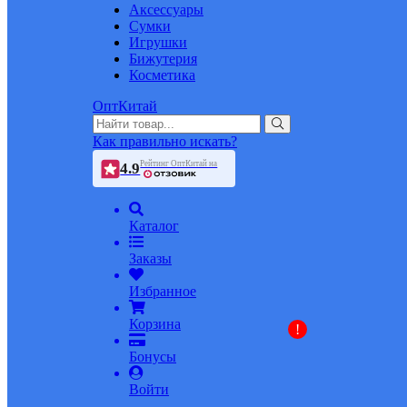
Аксессуары
Сумки
Игрушки
Бижутерия
Косметика
ОптКитай
Как правильно искать?
Рейтинг ОптКитай на
4.9
Каталог
Заказы
Избранное
Корзина
!
Бонусы
Войти