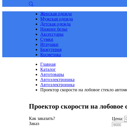
Женская одежда
Мужская одежда
Детская одежда
Нижнее белье
Аксессуары
Сумки
Игрушки
Бижутерия
Косметика
Главная
Каталог
Автотовары
Автоэлектроника
Автоэлектроника
Проектор скорости на лобовое стекло автом
Проектор скорости на лобовое 
Как заказать?
Цена:
Заказ