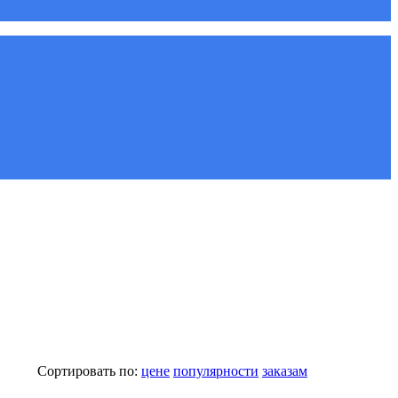
Сортировать по:
цене
популярности
заказам