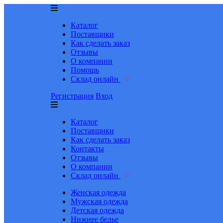
Каталог
Поставщики
Как сделать заказ
Отзывы
О компании
Помощь
Склад онлайн
Регистрация
Вход
Каталог
Поставщики
Как сделать заказ
Контакты
Отзывы
О компании
Склад онлайн
Женская одежда
Мужская одежда
Детская одежда
Нижнее белье