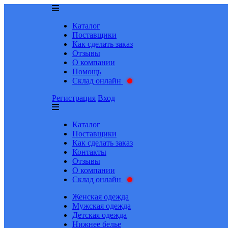
Каталог
Поставщики
Как сделать заказ
Отзывы
О компании
Помощь
Склад онлайн
Регистрация
Вход
Каталог
Поставщики
Как сделать заказ
Контакты
Отзывы
О компании
Склад онлайн
Женская одежда
Мужская одежда
Детская одежда
Нижнее белье