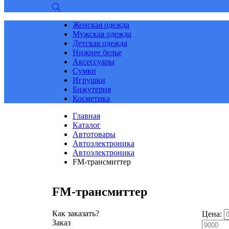
Женская одежда
Мужская одежда
Детская одежда
Нижнее белье
Аксессуары
Сумки
Игрушки
Бижутерия
Косметика
Главная
Каталог
Автотовары
Автоэлектроника
Автоэлектроника
FM-трансмиттер
FM-трансмиттер
Как заказать?
Цена:
Заказ