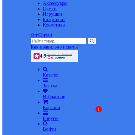
Аксессуары
Сумки
Игрушки
Бижутерия
Косметика
ОптКитай
Как правильно искать?
Рейтинг ОптКитай на
4.9
Каталог
Заказы
Избранное
Корзина
!
Бонусы
Войти