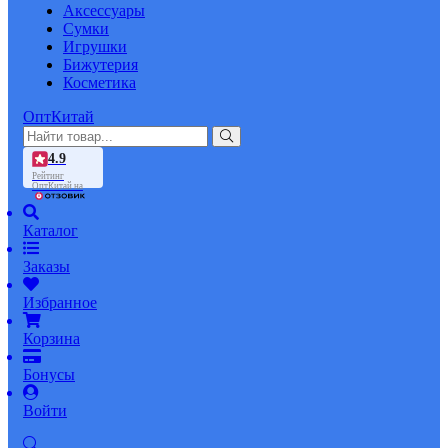
Аксессуары
Сумки
Игрушки
Бижутерия
Косметика
ОптКитай
4.9
Рейтинг
ОптКитай на
Каталог
Заказы
Избранное
Корзина
Бонусы
Войти